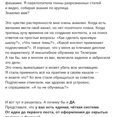
фишками. Я перелопатила тонны разрозненных статей
и видео, собирая знания по крупица.
Знакомо вам?
Это чувство растерянности мне очень знакомо. Когда есть
желание вести свой канал, но нет понятного плана. Когда
тратишь кучу времени не на создание контента, а на поиск
ответов на простые вопросы: «Как сделать красивую
шапку?», «Что такое темы?», «Какой контент привлекает
подписчиков?». И хорошо, что у меня за плечами диплом
по маркетингу. И масштабное обучение по Телеграм.
А так бы, как и многие из вас, включила заднюю и забросила
это дело.
Это очень выматывает и может убить всю мотивацию.
Я стала применять всё на практике в своём канале —
и знаете что? Ко мне стали обращаться за советом.
Подписчики отмечали, как здорово всё устроено,
и спрашивали: «А ты не обучаешь?»
И вот тут я решилась. А почему бы и
ДА
.
Представьте, что
у вас есть единая, чёткая система
.
От идеи до первого поста, от оформления до скрытых