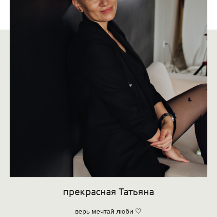
прекрасная Татьяна
верь мечтай люби 🤍